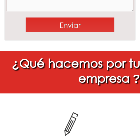
Qué hacemos por tu
¿
empresa
?